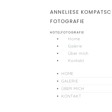
Zum
Inhalt
ANNELIESE KOMPATSC
springen
FOTOGRAFIE
HOTELFOTOGRAFIE
Home
Galerie
Über mich
Kontakt
HOME
GALERIE
ÜBER MICH
KONTAKT